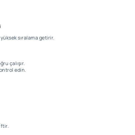
i
yüksek sıralama getirir.
ğru çalışır.
ntrol edin.
tir.