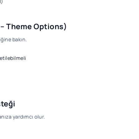
l)
er – Theme Options)
iğine bakın.
etilebilmeli
steği
nıza yardımcı olur.