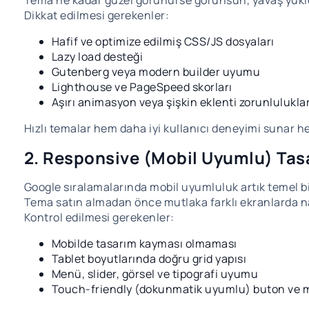
Tema ne kadar güzel görünürse görünsün, yavaş yüklen
Dikkat edilmesi gerekenler:
Hafif ve optimize edilmiş CSS/JS dosyaları
Lazy load desteği
Gutenberg veya modern builder uyumu
Lighthouse ve PageSpeed skorları
Aşırı animasyon veya şişkin eklenti zorunlulukl
Hızlı temalar hem daha iyi kullanıcı deneyimi sunar 
2. Responsive (Mobil Uyumlu) Tas
Google sıralamalarında mobil uyumluluk artık temel bir 
Tema satın almadan önce mutlaka farklı ekranlarda na
Kontrol edilmesi gerekenler:
Mobilde tasarım kayması olmaması
Tablet boyutlarında doğru grid yapısı
Menü, slider, görsel ve tipografi uyumu
Touch-friendly (dokunmatik uyumlu) buton ve 