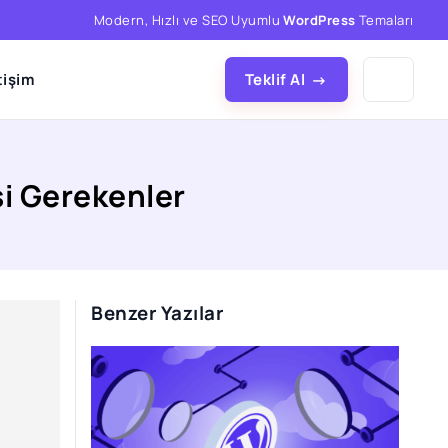
Modern, Hızlı ve SEO Uyumlu
WordPress
Temaları
tişim
Teklif Al
i Gerekenler
Benzer Yazılar