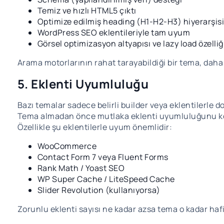
Temiz ve hızlı HTML5 çıktı
Optimize edilmiş heading (H1-H2-H3) hiyerarşisi
WordPress SEO eklentileriyle tam uyum
Görsel optimizasyon altyapısı ve lazy load özelliğ
Arama motorlarının rahat tarayabildiği bir tema, daha 
5. Eklenti Uyumluluğu
Bazı temalar sadece belirli builder veya eklentilerle do
Tema almadan önce mutlaka eklenti uyumluluğunu ko
Özellikle şu eklentilerle uyum önemlidir:
WooCommerce
Contact Form 7 veya Fluent Forms
Rank Math / Yoast SEO
WP Super Cache / LiteSpeed Cache
Slider Revolution (kullanıyorsa)
Zorunlu eklenti sayısı ne kadar azsa tema o kadar hafif