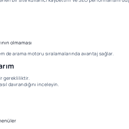
en bir site kullanıcı kaybettirir ve SEO performansını dü
arının olmaması
hem de arama motoru sıralamalarında avantaj sağlar.
arım
gerekliliktir.
sıl davrandığını inceleyin.
menüler